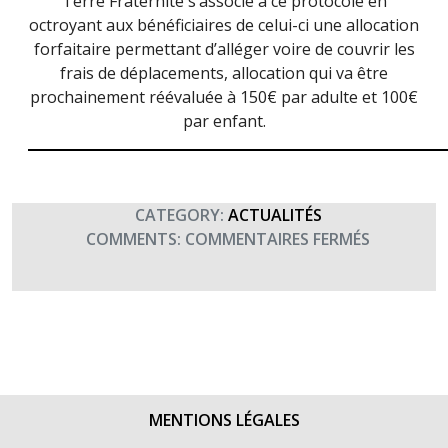
Terre Fraternité s’associe à ce protocole en
octroyant aux bénéficiaires de celui-ci une allocation
forfaitaire permettant d’alléger voire de couvrir les
frais de déplacements, allocation qui va être
prochainement réévaluée à 150€ par adulte et 100€
par enfant.
CATEGORY:
ACTUALITÉS
SUR
COMMENTS:
COMMENTAIRES FERMÉS
SÉJOUR
GRATUIT
À
L’IGESA
:
NOUVELLE
CATÉGORI
MENTIONS LÉGALES
DE