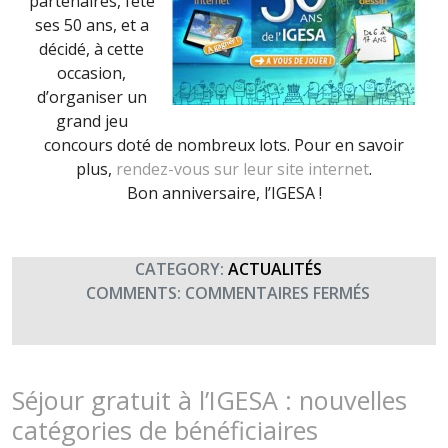
partenaires, fête
ses 50 ans, et a
décidé, à cette
occasion,
d’organiser un
grand jeu
concours doté de nombreux lots. Pour en savoir
plus,
rendez-vous sur leur site internet
.
Bon anniversaire, l’IGESA !
CATEGORY:
ACTUALITÉS
SUR
COMMENTS:
COMMENTAIRES FERMÉS
L’IGESA
FÊTE
SES
50
Séjour gratuit à l’IGESA : nouvelles
ANS
catégories de bénéficiaires
!