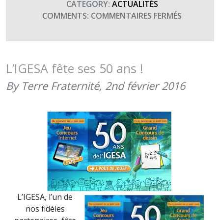
CATEGORY:
ACTUALITÉS
SUR
COMMENTS:
COMMENTAIRES FERMÉS
LE
SAVIEZ-
VOUS
?
L’IGESA fête ses 50 ans !
(JUIN
By Terre Fraternité,
2nd février 2016
2017)
L’IGESA, l’un de
nos fidèles