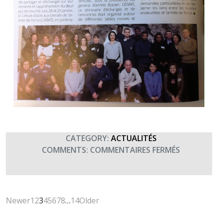
CATEGORY:
ACTUALITÉS
SUR
COMMENTS:
COMMENTAIRES FERMÉS
LE
SÉMINAIR
DES
FRATRIES
Newer
1
2
3
4
5
6
7
8
…
14
Older
DANS