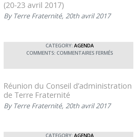
(20-23 avril 2017)
LES
MÉCÈNES
By Terre Fraternité,
20th avril 2017
DU
RAID
NORVÈGE
(21
CATEGORY:
AGENDA
AVRIL
SUR
COMMENTS:
COMMENTAIRES FERMÉS
2017)
EXPOSITI
VENTRE
D’ŒUVRES
D’ART
Réunion du Conseil d’administration
CHEZ
de Terre Fraternité
LE
GOUVERN
By Terre Fraternité,
20th avril 2017
MILITAIRE
DE
PARIS
(20-
CATEGORY:
AGENDA