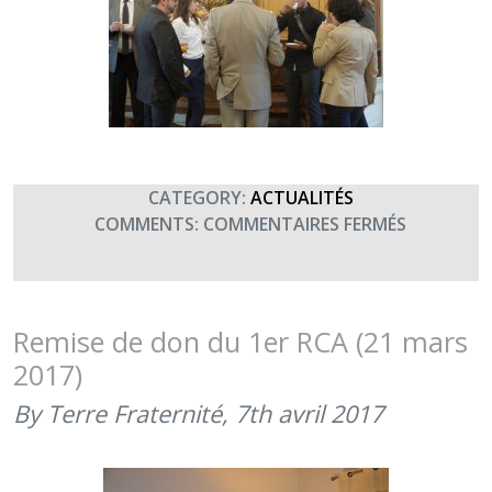
CATEGORY:
ACTUALITÉS
SUR
COMMENTS:
COMMENTAIRES FERMÉS
SIGNATUR
D’UNE
CONVENT
OMÉGA
Remise de don du 1er RCA (21 mars
AVEC
2017)
SUEZ
(4
By Terre Fraternité,
7th avril 2017
AVRIL
2017)