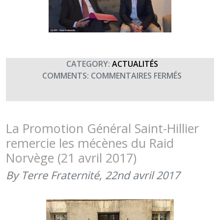
CATEGORY:
ACTUALITÉS
SUR
COMMENTS:
COMMENTAIRES FERMÉS
REMISE
DE
CHÈQUE
DU
La Promotion Général Saint-Hillier
DÉFI
remercie les mécènes du Raid
AU
Norvège (21 avril 2017)
FIL
DE
By Terre Fraternité,
22nd avril 2017
L’EAU
(20
AVRIL
2017)