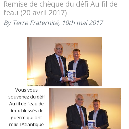
DE
Remise de chèque du défi Au fil de
L’ARMÉE
l’eau (20 avril 2017)
DE
TERRE
By Terre Fraternité,
10th mai 2017
(23
JUIN
2017)
Vous vous
souvenez du défi
Au fil de l’eau de
deux blessés de
guerre qui ont
relié l’Atlantique