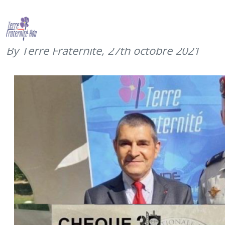
JNBAT – retour sur les dons – merci
au 3e RPIMA
By Terre Fraternité,
27th octobre 2021