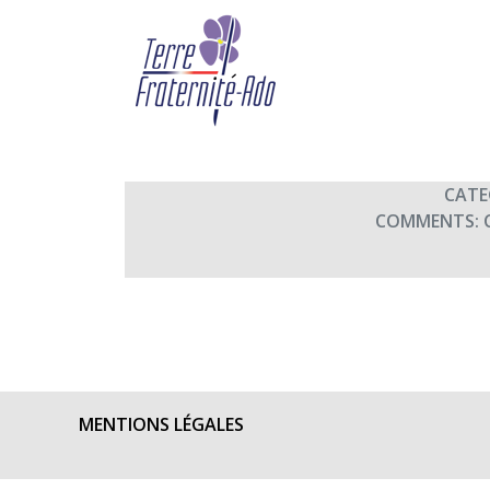
La chambre mandarine
By Terre Fraternité,
2nd févri
CATE
COMMENTS:
MENTIONS LÉGALES