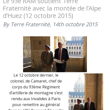
Le 93e RAM soutient Terre
JANVIER
Fraternité avec la montée de l’Alpe
2017
d’Huez (12 octobre 2015)
REVIENT
SUR
By Terre Fraternité,
14th octobre 2015
LA
MONTÉE
DE
L’ALPE
D’HUEZ
DU
93ÈME
RAM
Le 12 octobre dernier, le
colonel, de Camaret, chef de
corps du 93ème Régiment
d’artillerie de montagne s’est
rendu aux Invalides à Paris
pour remettre au général