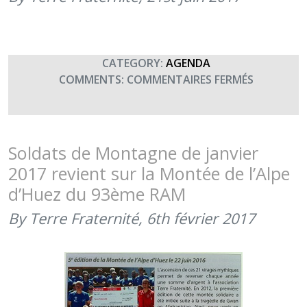
DE
TERRE
FRATERNI
(ACTIVITÉ
CATEGORY:
AGENDA
EN
SUR
COMMENTS:
COMMENTAIRES FERMÉS
JUIN
MONTÉE
2021)
DE
L’ALPE
D’HUEZ
Soldats de Montagne de janvier
2017 revient sur la Montée de l’Alpe
d’Huez du 93ème RAM
By Terre Fraternité,
6th février 2017