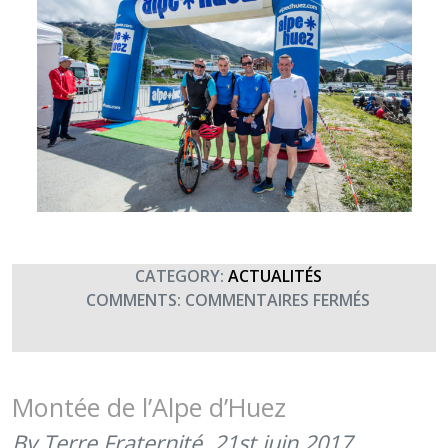
CATEGORY:
ACTUALITÉS
SUR
COMMENTS:
COMMENTAIRES FERMÉS
MONTÉE
DE
L’ALPE
D’HUEZ
Montée de l’Alpe d’Huez
AU
By Terre Fraternité,
21st juin 2017
PROFIT