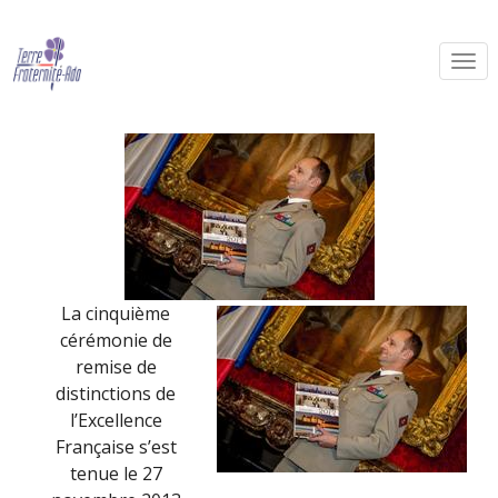
La CABAT à l’honneur
By Terre Fraternité,
2nd décembre 2013
La cinquième
cérémonie de
remise de
distinctions de
l’Excellence
Française s’est
tenue le 27