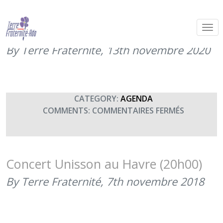
Concert Unisson au Havre (13
novembre 2020 – ANNULE)
By Terre Fraternité,
13th novembre 2020
CATEGORY:
AGENDA
SUR
COMMENTS:
COMMENTAIRES FERMÉS
CONCERT
UNISSON
AU
HAVRE
Concert Unisson au Havre (20h00)
(13
By Terre Fraternité,
7th novembre 2018
NOVEMBR
2020
–
ANNULE)