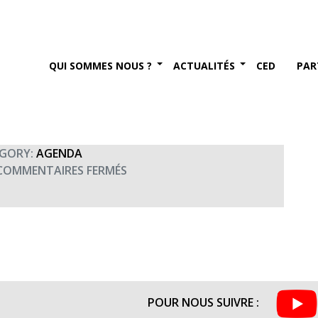
e Jean Anouilh) par la
d’Or (15h30)
QUI SOMMES NOUS ?
ACTUALITÉS
CED
PAR
ier 2016
GORY:
AGENDA
SUR
COMMENTAIRES FERMÉS
LES
POISSONS
ROUGES
(DE
JEAN
ANOUILH)
PAR
POUR NOUS SUIVRE :
LA