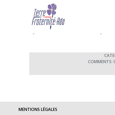
Les Poissons Rouges (d
compagnie Le Nombre 
By Terre Fraternité,
24th janv
CATE
COMMENTS:
MENTIONS LÉGALES