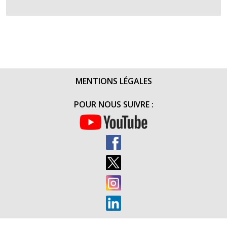
REMISE
DE
CHÈQUE
DE
L’AMICALE
DES
SOUS-
MENTIONS LÉGALES
OFFICIERS
DU
POUR NOUS SUIVRE :
1ER
RAMA
(30
JUILLET
2015)