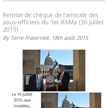
« LES
ARMÉES
DANS
Remise de chèque de l’amicale des
LA
sous-officiers du 1er RAMa (30 juillet
CITÉ »,
2015)
BESANÇO
SOUTIENT
By Terre Fraternité,
18th août 2015
TERRE
FRATERNI
(7
ET
8
OCTOBRE
2015)
Le 10 juillet
2015, aux
Invalides,