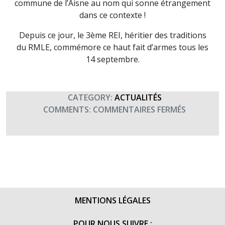
commune de l’Aisne au nom qui sonne étrangement
dans ce contexte !
Depuis ce jour, le 3ème REI, héritier des traditions
du RMLE, commémore ce haut fait d’armes tous les
14 septembre.
CATEGORY:
ACTUALITÉS
SUR
COMMENTS:
COMMENTAIRES FERMÉS
CLIN
D’OEIL
AU
3ÈME
RÉGIMENT
ÉTRANGE
D’INFANTE
MENTIONS LÉGALES
EN
CE
POUR NOUS SUIVRE :