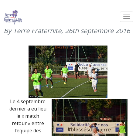
Match de gala Armées – Variété
Club de France (4 septembre 2016)
By Terre Fraternité,
26th septembre 2016
Le 4 septembre
dernier a eu lieu
le « match
retour » entre
l’équipe des