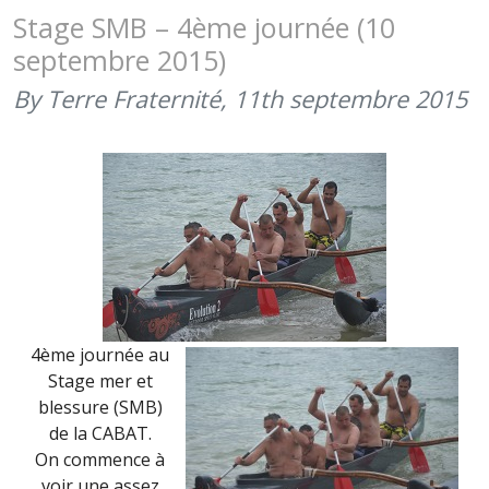
ARMÉES
Stage SMB – 4ème journée (10
–
septembre 2015)
VARIÉTÉ
CLUB
By Terre Fraternité,
11th septembre 2015
DE
FRANCE
(4
SEPTEMBR
2016)
4ème journée au
Stage mer et
blessure (SMB)
de la CABAT.
On commence à
voir une assez