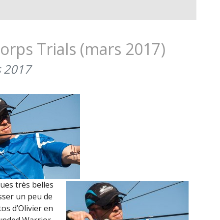
LES
DERNIÈRES
MÉDAILLES
AUX
Corps Trials (mars 2017)
MARINE
CORPS
s 2017
TRIALS
:
8
EN
NATATION
(MARS
2017)
ques très belles
aisser un peu de
os d’Olivier en