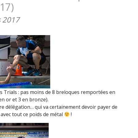
17)
MARINE
CORPS
s 2017
TRIALS
(MARS
2017)
Trials : pas moins de 8 breloques remportées en
en or et 3 en bronze).
tre délégation… qui va certainement devoir payer de
 avec tout ce poids de métal
!