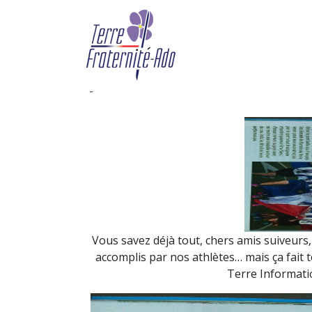
Les Marine Corps Tria
Magazine (avril 2017)
By Terre Fraternité,
19th avril
Vous savez déjà tout, chers amis suiveurs, 
accomplis par nos athlètes… mais ça fait t
Terre Informatio