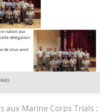
ure nation aux
, cette délégation
x de vous avoir
SUR
RMÉS
LA
FRANCE,
MEILLEURE
NATION
s aux Marine Corps Trials :
AUX