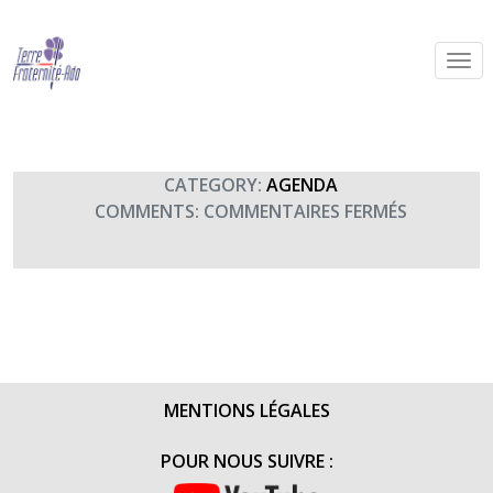
Concert de l’EMIA 56
By Terre Fraternité,
28th juin 2017
CATEGORY:
AGENDA
SUR
COMMENTS:
COMMENTAIRES FERMÉS
CONCERT
DE
L’EMIA
56
MENTIONS LÉGALES
POUR NOUS SUIVRE :