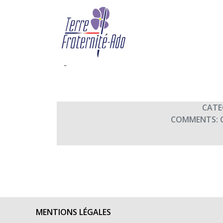
Concert d’Automne à 
(20h45)
By Terre Fraternité,
17th nov
CATE
COMMENTS:
MENTIONS LÉGALES