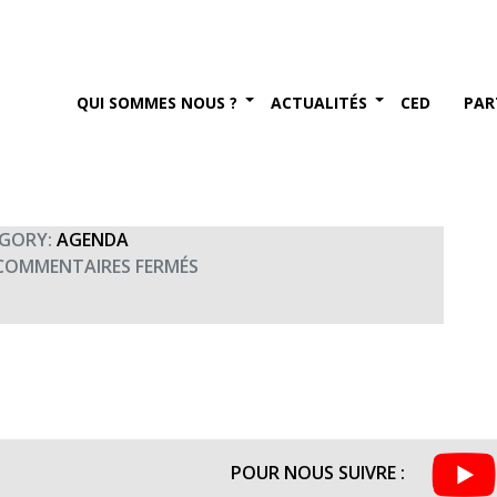
Saint-Germain-en-Laye
QUI SOMMES NOUS ?
ACTUALITÉS
CED
PAR
embre 2015
GORY:
AGENDA
SUR
COMMENTAIRES FERMÉS
CONCERT
D’AUTOMNE
À
SAINT-
GERMAIN-
EN-
LAYE
POUR NOUS SUIVRE :
(20H45)