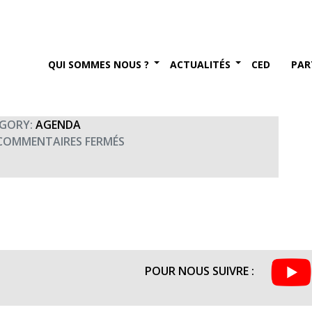
rtène » Nantes
QUI SOMMES NOUS ?
ACTUALITÉS
CED
PAR
GORY:
AGENDA
SUR
COMMENTAIRES FERMÉS
CONCERT
« CHŒUR
DE
SARTÈNE »
NANTES
POUR NOUS SUIVRE :