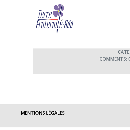
Concert « chœur de Sa
By Adveris,
16th octobre 2012
cheap
prom
CATE
dresses
COMMENTS:
sale
women
dresses
store
online
MENTIONS LÉGALES