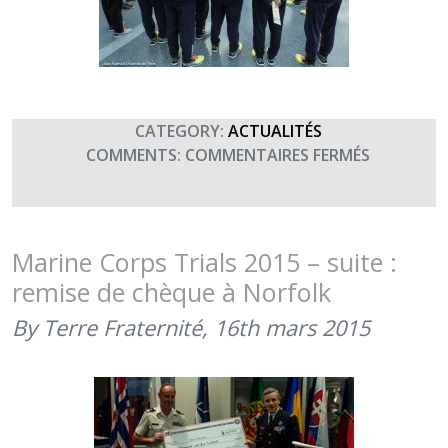
CATEGORY:
ACTUALITÉS
SUR
COMMENTS:
COMMENTAIRES FERMÉS
MARINE
CORPS
TRIALS
2015
Marine Corps Trials 2015 – suite :
–
remise de chèque à Norfolk
L’ACCUEIL
À
By Terre Fraternité,
16th mars 2015
NORFOLK