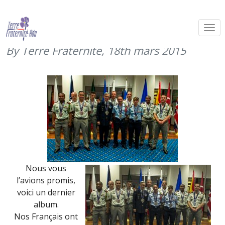
Marine Corps Trials 2015 – l’accueil à
Norfolk
By Terre Fraternité,
18th mars 2015
Nous vous
l’avions promis,
voici un dernier
album.
Nos Français ont