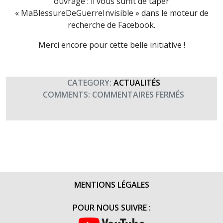
ouvrage : il vous suffit de taper
« MaBlessureDeGuerreInvisible » dans le moteur de
recherche de Facebook.
Merci encore pour cette belle initiative !
CATEGORY:
ACTUALITÉS
SUR
COMMENTS:
COMMENTAIRES FERMÉS
SYLVAIN
FAVIERE
VIENT
DE
PUBLIER
UN
LIVRE
MENTIONS LÉGALES
‘MA
BLESSURE
POUR NOUS SUIVRE :
DE