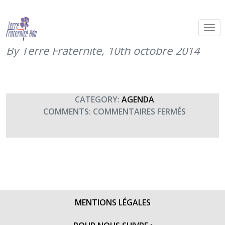
Concert de l’Orphéon Municipal de
Mulhouse
By Terre Fraternité,
10th octobre 2014
CATEGORY:
AGENDA
SUR
COMMENTS:
COMMENTAIRES FERMÉS
CONCERT
DE
L’ORPHÉ
MUNICIPA
DE
MULHOUS
MENTIONS LÉGALES