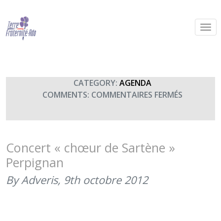
La Perpinyane
By Terre Fraternité,
11th juin 2017
CATEGORY:
AGENDA
SUR
COMMENTS:
COMMENTAIRES FERMÉS
LA
PERPINYA
Concert « chœur de Sartène »
Perpignan
By Adveris,
9th octobre 2012