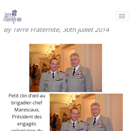
Petit clin d’oeil au PEVAT du 515ème
RT
By Terre Fraternité,
30th juillet 2014
Petit clin d’œil au
brigadier-chef
Marescaux,
Président des
engagés
volontaires du