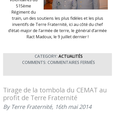
515ème
Régiment du
train, un des soutiens les plus fidèles et les plus
inventifs de Terre Fraternité, ici au côté du chef
d’état-major de l’armée de terre, le général d’armée
Ract Madoux, le 9 juillet dernier !
CATEGORY:
ACTUALITÉS
SUR
COMMENTS:
COMMENTAIRES FERMÉS
PETIT
CLIN
D’OEIL
AU
Tirage de la tombola du CEMAT au
PEVAT
profit de Terre Fraternité
DU
515ÈME
By Terre Fraternité,
16th mai 2014
RT