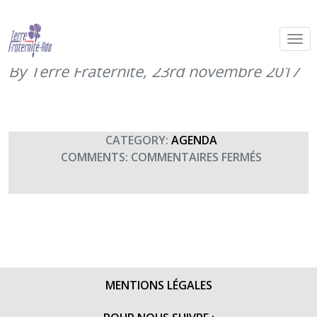
Concert de la musique de la police à
Marseille (20h30)
By Terre Fraternité,
23rd novembre 2017
CATEGORY:
AGENDA
SUR
COMMENTS:
COMMENTAIRES FERMÉS
CONCERT
DE
LA
MUSIQUE
DE
LA
POLICE
MENTIONS LÉGALES
À
MARSEILL