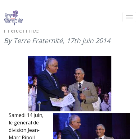
La DRHAT et les Petits Chanteurs
d’Asnières soutiennent Terre
Fraternité
By Terre Fraternité,
17th juin 2014
Samedi 14 juin,
le général de
division Jean-
Marc Ripoll,