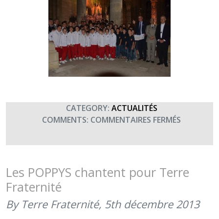
CATEGORY:
ACTUALITÉS
SUR
COMMENTS:
COMMENTAIRES FERMÉS
LA
DRHAT
ET
LES
Les POPPYS chantent pour Terre
PETITS
Fraternité
CHANTEU
D’ASNIÈRE
By Terre Fraternité,
5th décembre 2013
SOUTIEN