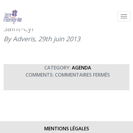
GALA de la promotion commandant
BULLE de l’Ecole Spéciale Militaire de
Saint-Cyr
By Adveris,
29th juin 2013
CATEGORY:
AGENDA
SUR
COMMENTS:
COMMENTAIRES FERMÉS
GALA
DE
LA
PROMOTI
COMMAN
BULLE
DE
MENTIONS LÉGALES
L’ECOLE