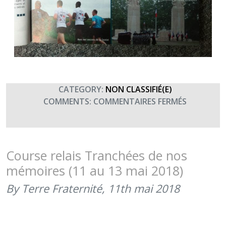
CATEGORY:
NON CLASSIFIÉ(E)
SUR
COMMENTS:
COMMENTAIRES FERMÉS
LE
RAID
MÉMOIRE
DE
Course relais Tranchées de nos
NOS
mémoires (11 au 13 mai 2018)
TRANCHÉ
DANS
By Terre Fraternité,
11th mai 2018
LE
CASOAR
(JUILLET