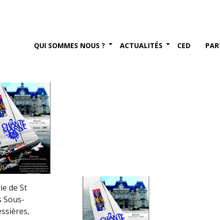
Sous-Lieutenants de la
essières
QUI SOMMES NOUS ?
ACTUALITÉS
CED
PAR
ie de St
s Sous-
ssières,