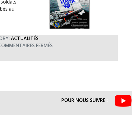
 soldats
bés au
ORY:
ACTUALITÉS
SUR
COMMENTAIRES FERMÉS
CONCERT
AU
PROFIT
DES
SOUS-
LIEUTENANTS
DE
POUR NOUS SUIVRE :
LA
PROMOTION
MARÉCHAL
BESSIÈRES