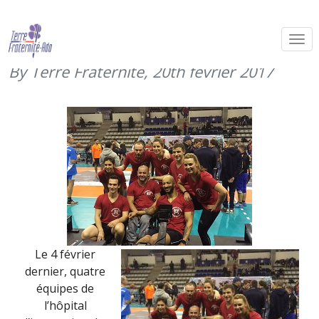
Des blessés et leurs soignants
rament ensemble (4 février 2017)
By Terre Fraternité,
20th février 2017
Le 4 février
dernier, quatre
équipes de
l’hôpital