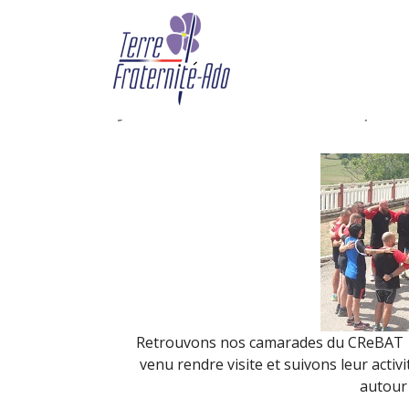
CReBAT 14 – mardi – 
2017)
By Terre Fraternité,
1st septe
Retrouvons nos camarades du CReBAT 14 
venu rendre visite et suivons leur acti
autour 