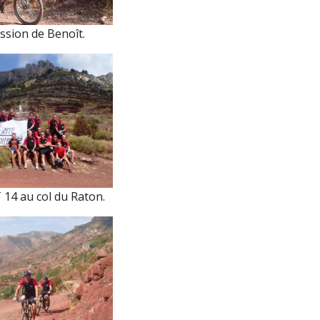
ssion de Benoît.
14 au col du Raton.