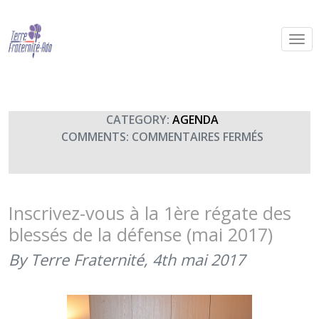
2ème régate des blessés (2-3 juin)
By Terre Fraternité,
2nd juin 2018
CATEGORY:
AGENDA
SUR
COMMENTS:
COMMENTAIRES FERMÉS
2ÈME
RÉGATE
DES
BLESSÉS
Inscrivez-vous à la 1ère régate des
(2-
blessés de la défense (mai 2017)
3
JUIN)
By Terre Fraternité,
4th mai 2017