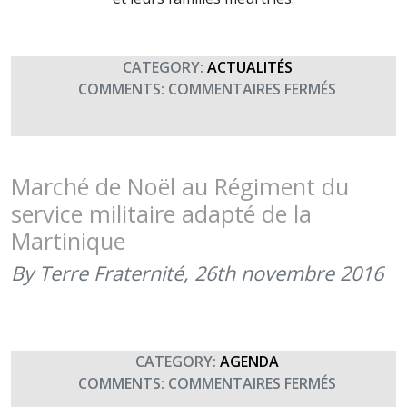
CATEGORY:
ACTUALITÉS
SUR
COMMENTS:
COMMENTAIRES FERMÉS
LE
RSMA-
M
SOUTIENT
Marché de Noël au Régiment du
TERRE
service militaire adapté de la
FRATENIT
Martinique
AVEC
SON
By Terre Fraternité,
26th novembre 2016
MARCHÉ
DE
NOËL
(26
CATEGORY:
AGENDA
NOVEMBR
SUR
COMMENTS:
COMMENTAIRES FERMÉS
2016)
MARCHÉ