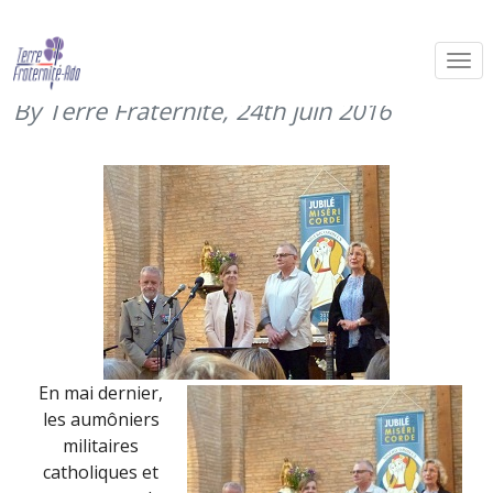
Récital de Pentecôte à Balma (mai
2016)
By Terre Fraternité,
24th juin 2016
En mai dernier,
les aumôniers
militaires
catholiques et