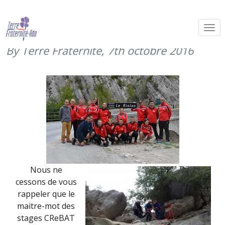
CReBAT 10 – 5ème journée –
canyoning (6 octobre 2016)
By Terre Fraternité,
7th octobre 2016
Nous ne
cessons de vous
rappeler que le
maitre-mot des
stages CReBAT