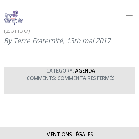
Concert Fado et Flamenco organisé
par le Rotary Club Pau Béarn
(20h30)
By Terre Fraternité,
13th mai 2017
CATEGORY:
AGENDA
SUR
COMMENTS:
COMMENTAIRES FERMÉS
CONCERT
FADO
ET
FLAMENC
ORGANISÉ
PAR
LE
MENTIONS LÉGALES
ROTARY