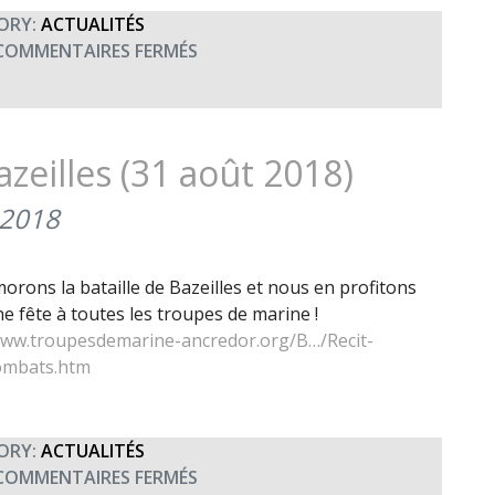
ORY:
ACTUALITÉS
SUR
COMMENTAIRES FERMÉS
MERCI
AU
RÉGIMENT
DU
eilles (31 août 2018)
SERVICE
MILITAIRE
 2018
ADAPTÉ
DE
rons la bataille de Bazeilles et nous en profitons
GUYANE
 fête à toutes les troupes de marine !
(22-
www.troupesdemarine-ancredor.org/B…/Recit-
23
ombats.htm
JUIN
2018)
ORY:
ACTUALITÉS
SUR
COMMENTAIRES FERMÉS