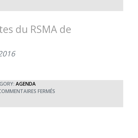
COMMÉMORATION
DE
BAZEILLES
(31
rtes du RSMA de
AOÛT
2018)
 2016
GORY:
AGENDA
SUR
COMMENTAIRES FERMÉS
JOURNÉES
PORTES
OUVERTES
DU
RSMA
DE