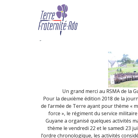
Merci au Régiment du s
Guyane (22-23 juin 20
By Terre Fraternité,
7th octob
Un grand merci au RSMA de la Gu
Pour la deuxième édition 2018 de la jour
de l’armée de Terre ayant pour thème « m
force », le régiment du service militair
Guyane a organisé quelques activités m
thème le vendredi 22 et le samedi 23 ju
l’ordre chronologique, les activités consi