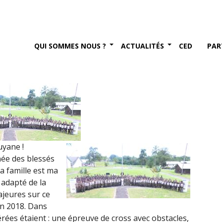
ervice militaire adapté de
18)
QUI SOMMES NOUS ?
ACTUALITÉS
CED
PAR
re 2018
yane !
née des blessés
a famille est ma
e adapté de la
ajeures sur ce
in 2018. Dans
dérées étaient : une épreuve de cross avec obstacles,