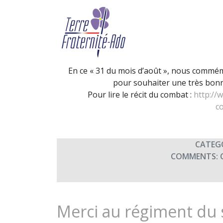
Commémoration de Baz
By Terre Fraternité,
31st août
En ce « 31 du mois d’août », nous commémo
pour souhaiter une très bonne
Pour lire le récit du combat :
http://
c
CATEG
COMMENTS:
Merci au régiment du s