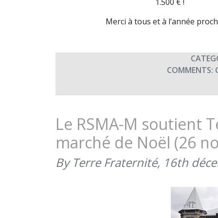
1.500 € !
Merci à tous et à l’année proc
CATEG
COMMENTS:
Le RSMA-M soutient Te
marché de Noël (26 n
By Terre Fraternité,
16th déc