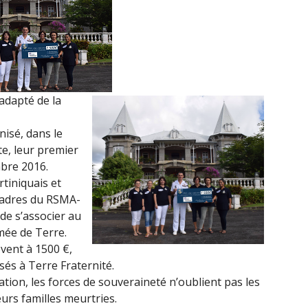
2017)
 adapté de la
isé, dans le
e, leur premier
bre 2016.
tiniquais et
cadres du RSMA-
 de s’associer au
rmée de Terre.
èvent à 1500 €,
sés à Terre Fraternité.
tion, les forces de souveraineté n’oublient pas les
leurs familles meurtries.