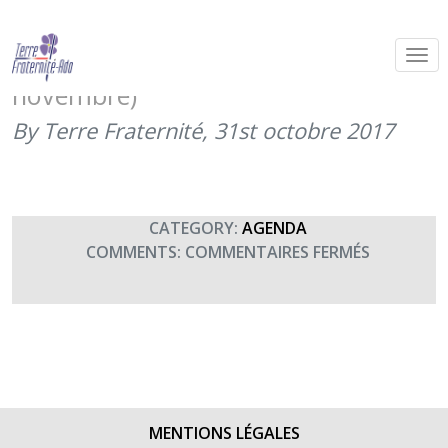
Exposition de tableaux de M.
Philippe de Lestrange (31 octobre-7
novembre)
By Terre Fraternité,
31st octobre 2017
CATEGORY:
AGENDA
SUR
COMMENTS:
COMMENTAIRES FERMÉS
EXPOSITI
DE
TABLEAU
DE
M.
PHILIPPE
DE
MENTIONS LÉGALES
LESTRAN