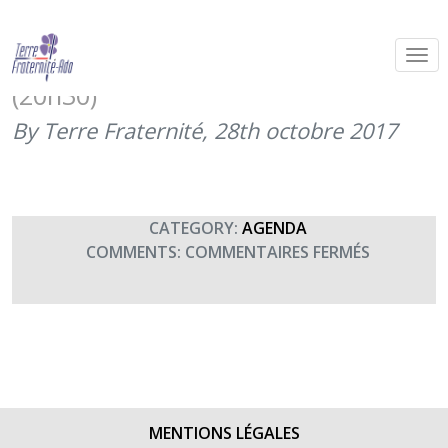
« Ça peut servir » la nouvelle pièce
du Moral des troupes à Toulon
(20h30)
By Terre Fraternité,
28th octobre 2017
CATEGORY:
AGENDA
SUR
COMMENTS:
COMMENTAIRES FERMÉS
« ÇA
PEUT
SERVIR »
LA
NOUVELLE
PIÈCE
DU
MENTIONS LÉGALES
MORAL