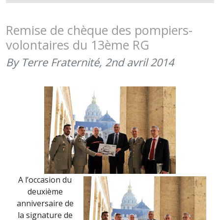
« LES
ARMÉES
DANS
Remise de chèque des pompiers-
LA
volontaires du 13ème RG
CITÉ »,
BESANÇO
By Terre Fraternité,
2nd avril 2014
SOUTIENT
TERRE
FRATERNI
(7
ET
8
OCTOBRE
2015)
A l’occasion du
deuxième
anniversaire de
la signature de