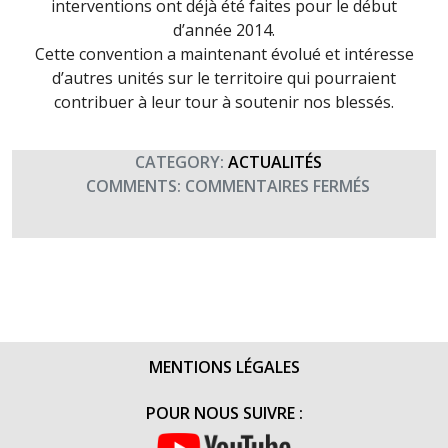
interventions ont déjà été faites pour le début
d’année 2014.
Cette convention a maintenant évolué et intéresse
d’autres unités sur le territoire qui pourraient
contribuer à leur tour à soutenir nos blessés.
CATEGORY:
ACTUALITÉS
SUR
COMMENTS:
COMMENTAIRES FERMÉS
REMISE
DE
CHÈQUE
DES
POMPIERS
VOLONTA
DU
MENTIONS LÉGALES
13ÈME
RG
POUR NOUS SUIVRE :