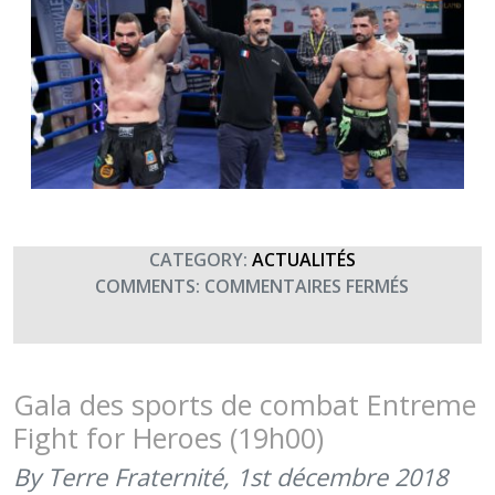
CATEGORY:
ACTUALITÉS
SUR
COMMENTS:
COMMENTAIRES FERMÉS
8E
GALA
DES
SPORTS
Gala des sports de combat Entreme
DE
Fight for Heroes (19h00)
COMBAT
–
By Terre Fraternité,
1st décembre 2018