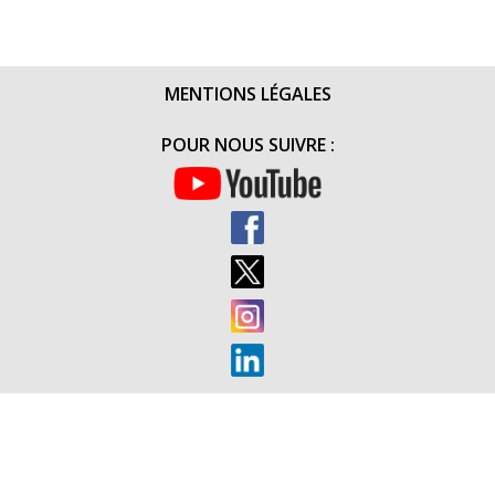
COMBAT
AUX
ECOLES
MENTIONS LÉGALES
MILITAIRE
DE
POUR NOUS SUIVRE :
DRAGUIG