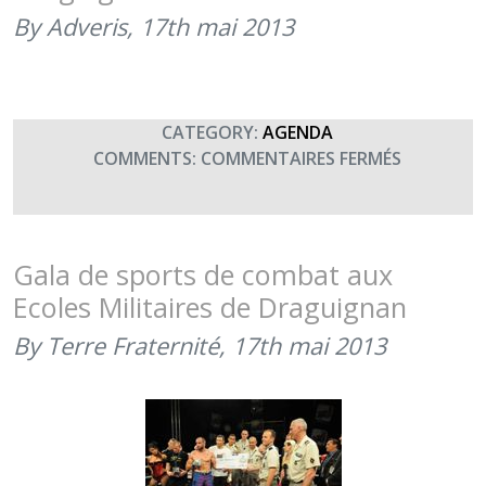
(19H00)
By Adveris,
17th mai 2013
CATEGORY:
AGENDA
SUR
COMMENTS:
COMMENTAIRES FERMÉS
GALA
DE
SPORT
DE
Gala de sports de combat aux
COMBAT
Ecoles Militaires de Draguignan
À
DRAGUIG
By Terre Fraternité,
17th mai 2013