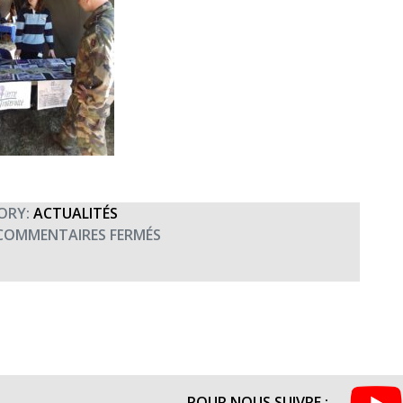
ORY:
ACTUALITÉS
SUR
COMMENTAIRES FERMÉS
TERRE
FRATERNITÉ
À
LA
PRÉSENTATION
IHEDN
DE
POUR NOUS SUIVRE :