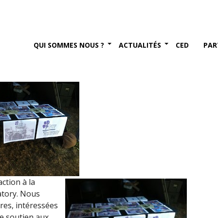
présentation IHEDN de
ory (4 octobre 2018)
QUI SOMMES NOUS ?
ACTUALITÉS
CED
PAR
re 2018
ction à la
atory. Nous
res, intéressées
le soutien aux