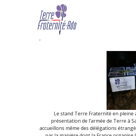
Terre Fraternité à la 
l’armée de terre à Sat
By Terre Fraternité,
4th octob
Le stand Terre Fraternité en pleine a
présentation de l’armée de Terre à S
accueillons même des délégations étrangè
par la manière dont la France organise 