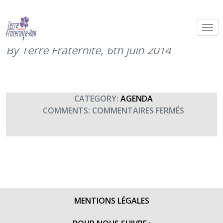
Relais du 6ème RG sur la Route de la
Libération
By Terre Fraternité,
6th juin 2014
CATEGORY:
AGENDA
SUR
COMMENTS:
COMMENTAIRES FERMÉS
RELAIS
DU
6ÈME
RG
SUR
LA
ROUTE
MENTIONS LÉGALES
DE
LA