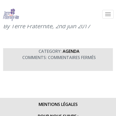
2ème course verticale « A l’assaut de
la Citadelle » (2 et 3 juin 2017)
By Terre Fraternité,
2nd juin 2017
CATEGORY:
AGENDA
SUR
COMMENTS:
COMMENTAIRES FERMÉS
2ÈME
COURSE
VERTICAL
« A
L’ASSAUT
DE
LA
MENTIONS LÉGALES
CITADELLE
(2