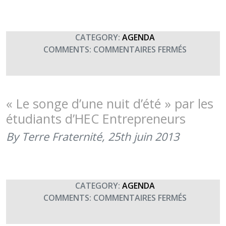
LE
MORAL
DES
CATEGORY:
AGENDA
TROUPES
SUR
COMMENTS:
COMMENTAIRES FERMÉS
REPRÉSEN
DE
« POILU’S
PARK »
« Le songe d’une nuit d’été » par les
PAR
étudiants d’HEC Entrepreneurs
LA
COMPAGN
By Terre Fraternité,
25th juin 2013
« LE
MORAL
DES
TROUPES 
CATEGORY:
AGENDA
(20H30)
SUR
COMMENTS:
COMMENTAIRES FERMÉS
« LE
SONGE