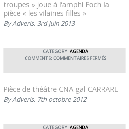
troupes » joue à l’amphi Foch la
ENCHANTÉ
pièce « les vilaines filles »
POUR
LA
By Adveris,
3rd juin 2013
CAUSE
DE
TERRE
FRATERNI
CATEGORY:
AGENDA
L’AMPHIT
SUR
COMMENTS:
COMMENTAIRES FERMÉS
FOCH,
CIE
À
THÉÂTRA
L’ÉCOLE
« LE
MILITAIRE
MORAL
Pièce de théâtre CNA gal CARRARE
DES
By Adveris,
7th octobre 2012
TROUPES 
JOUE
À
L’AMPHI
FOCH
CATEGORY:
AGENDA