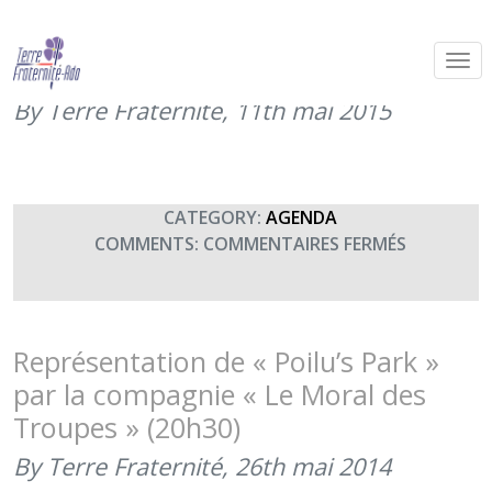
« A table ! », la nouvelle pièce de la
compagnie Le Moral des Troupes
By Terre Fraternité,
11th mai 2015
CATEGORY:
AGENDA
SUR
COMMENTS:
COMMENTAIRES FERMÉS
« A
TABLE
! »,
LA
Représentation de « Poilu’s Park »
NOUVELLE
par la compagnie « Le Moral des
PIÈCE
Troupes » (20h30)
DE
LA
By Terre Fraternité,
26th mai 2014
COMPAGN