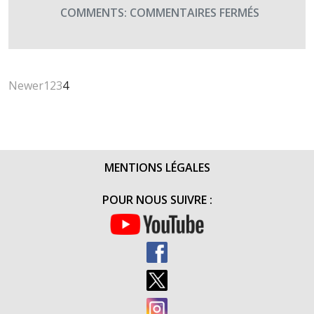
LA
SUR
COMMENTS:
COMMENTAIRES FERMÉS
PIÈCE
PIÈCE
« LES
DE
VILAINES
THÉÂTRE
FILLES »
CNA
Newer
1
2
3
4
GAL
CARRARE
MENTIONS LÉGALES
POUR NOUS SUIVRE :