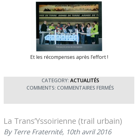
Et les récompenses après l’effort !
CATEGORY:
ACTUALITÉS
SUR
COMMENTS:
COMMENTAIRES FERMÉS
LE
28E
RT
SOUTIENT
La Trans’Yssoirienne (trail urbain)
TERRE
By Terre Fraternité,
10th avril 2016
FRATERNI