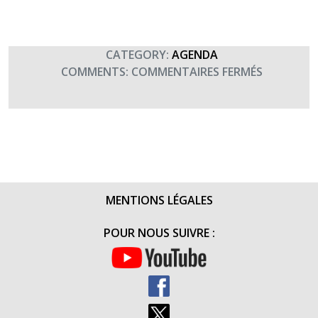
GRÂCE
À
LA
TRANS’YS
CATEGORY:
AGENDA
ET
SUR
COMMENTS:
COMMENTAIRES FERMÉS
À
LA
SES
TRANS’YS
ENGAGÉS
(TRAIL
VOLONTA
URBAIN)
(23
JUIN
2016)
MENTIONS LÉGALES
POUR NOUS SUIVRE :