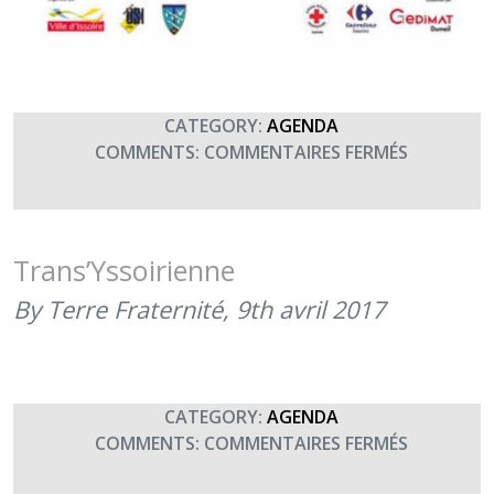
CATEGORY:
AGENDA
SUR
COMMENTS:
COMMENTAIRES FERMÉS
TRANS’YS
(10H00)
Trans’Yssoirienne
By Terre Fraternité,
9th avril 2017
CATEGORY:
AGENDA
SUR
COMMENTS:
COMMENTAIRES FERMÉS
TRANS’YS