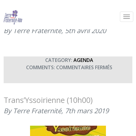
Trans’Yssoirienne à Issoire (5 avril
2020-informations à suivre)
By Terre Fraternité,
5th avril 2020
CATEGORY:
AGENDA
SUR
COMMENTS:
COMMENTAIRES FERMÉS
TRANS’YS
À
ISSOIRE
(5
Trans’Yssoirienne (10h00)
AVRIL
By Terre Fraternité,
7th mars 2019
2020-
INFORMA
À
SUIVRE)