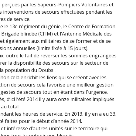
perçues par les Sapeurs-Pompiers Volontaires et
es interventions de secours effectuées pendant les
es de service.
re le 13e régiment du génie, le Centre de Formation
e Brigade blindée (CFIM) et l’Antenne Médicale des
et également aux militaires de se former et de se
ions annuelles (limite fixée à 15 jours).
x, outre le fait de reverser les sommes engrangées
er la disponibilité des secours sur le secteur de
la population du Doubs .
hon cela enrichit les liens qui se créent avec les
tion de secours cela favorise une meilleur gestion
 gestes de secours tout en étant dans l’urgence.
, d’ici l’été 2014 il y aura onze militaires impliqués
au total.
ndant les heures de service. En 2013, il y en a eu 33.
té faites pour le début d’année 2014.
 intéresse d’autres unités sur le territoire qui
leur tour à soutenir nos blessés.