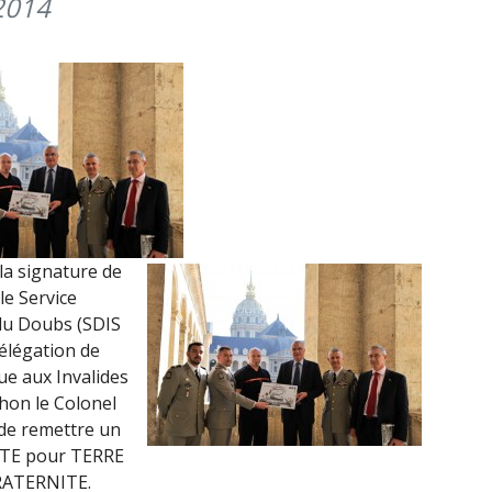
 2014
RG
(DÉPART
À
09H00)
la signature de
le Service
du Doubs (SDIS
délégation de
ue aux Invalides
hon le Colonel
de remettre un
TTE pour TERRE
RATERNITE.