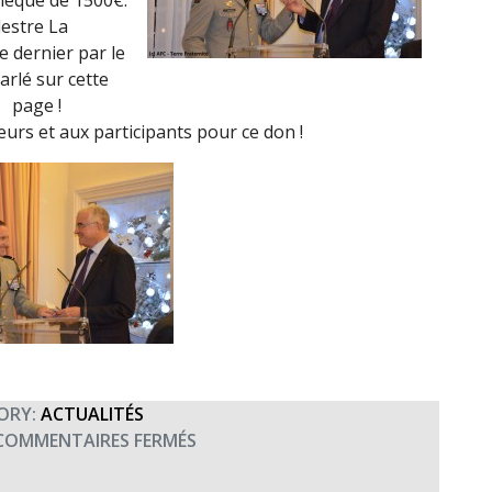
chèque de 1500€.
destre La
 dernier par le
arlé sur cette
page !
urs et aux participants pour ce don !
ORY:
ACTUALITÉS
SUR
COMMENTAIRES FERMÉS
REMISE