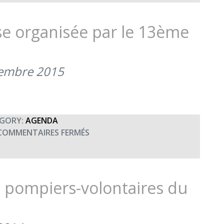
DE
DON
DU
se organisée par le 13ème
13ÈME
RÉGIMENT
DU
tembre 2015
GÉNIE
(30
NOVEMBRE
2015)
GORY:
AGENDA
SUR
COMMENTAIRES FERMÉS
LA
VALDAHONAISE,
COURSE
ORGANISÉE
 pompiers-volontaires du
PAR
LE
13ÈME