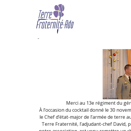
Remise de don du 13è
novembre 2015)
By Terre Fraternité,
5th déce
Merci au 13e régiment du gén
À l’occasion du cocktail donné le 30 nove
le Chef d’état-major de l’armée de terre 
Terre Fraternité, l’adjudant-chef David, 