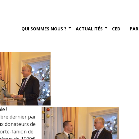
me régiment du génie (30
QUI SOMMES NOUS ?
ACTUALITÉS
CED
PAR
mbre 2015
ie !
mbre dernier par
aux donateurs de
porte-fanion de