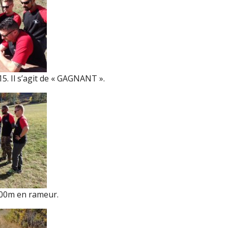
. Il s’agit de « GAGNANT ».
000m en rameur.