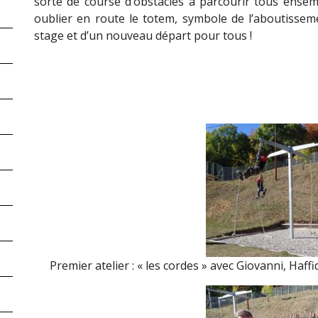
sorte de course d’obstacles à parcourir tous ensem
oublier en route le totem, symbole de l’aboutissem
stage et d’un nouveau départ pour tous !
Premier atelier : « les cordes » avec Giovanni, Haf