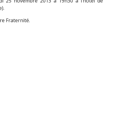
ndi 25 novembre 2013 à 19h30 à l’hôtel de
).
re Fraternité.