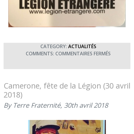
CATEGORY:
ACTUALITÉS
SUR
COMMENTS:
COMMENTAIRES FERMÉS
SAINT
ANTOINE,
PATRON
DE
Camerone, fête de la Légion (30 avril
LA
2018)
LÉGION
ÉTRANGÈ
By Terre Fraternité,
30th avril 2018
(17
JANVIER
2019)