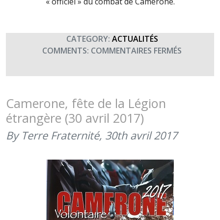
« officiel » du combat de Camerone.
CATEGORY:
ACTUALITÉS
SUR
COMMENTS:
COMMENTAIRES FERMÉS
CAMERON
FÊTE
DE
LA
Camerone, fête de la Légion
LÉGION
étrangère (30 avril 2017)
(30
AVRIL
By Terre Fraternité,
30th avril 2017
2018)