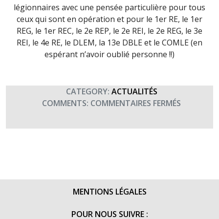
légionnaires avec une pensée particulière pour tous
ceux qui sont en opération et pour le 1er RE, le 1er
REG, le 1er REC, le 2e REP, le 2e REI, le 2e REG, le 3e
REI, le 4e RE, le DLEM, la 13e DBLE et le COMLE (en
espérant n’avoir oublié personne !!)
CATEGORY:
ACTUALITÉS
SUR
COMMENTS:
COMMENTAIRES FERMÉS
SAINT
ANTOINE,
PATRON
DES
LÉGIONNA
(17
JANVIER
MENTIONS LÉGALES
2016)
POUR NOUS SUIVRE :