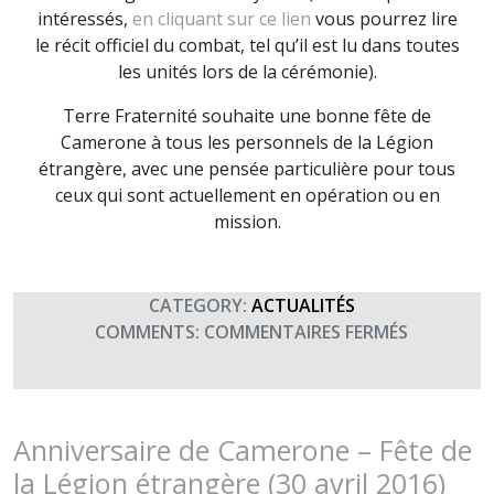
intéressés,
en cliquant sur ce lien
vous pourrez lire
le récit officiel du combat, tel qu’il est lu dans toutes
les unités lors de la cérémonie).
Terre Fraternité souhaite une bonne fête de
Camerone à tous les personnels de la Légion
étrangère, avec une pensée particulière pour tous
ceux qui sont actuellement en opération ou en
mission.
CATEGORY:
ACTUALITÉS
SUR
COMMENTS:
COMMENTAIRES FERMÉS
CAMERON
FÊTE
DE
LA
Anniversaire de Camerone – Fête de
LÉGION
la Légion étrangère (30 avril 2016)
ÉTRANGÈ