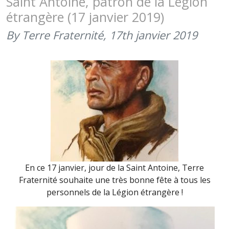
Saint Antoine, patron de la Légion
FÊTE
étrangère (17 janvier 2019)
DE
CAMERON
By Terre Fraternité,
17th janvier 2019
En ce 17 janvier, jour de la Saint Antoine, Terre
Fraternité souhaite une très bonne fête à tous les
personnels de la Légion étrangère !