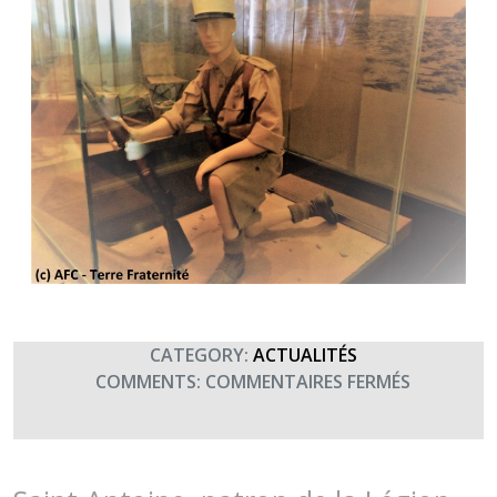
CATEGORY:
ACTUALITÉS
SUR
COMMENTS:
COMMENTAIRES FERMÉS
30
AVRIL
2019
: