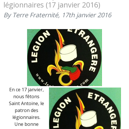
légionnaires (17 janvier 2016)
DE
LA
By Terre Fraternité,
17th janvier 2016
LÉGION
ÉTRANGÈ
(30
AVRIL
2016)
En ce 17 janvier,
nous fêtons
Saint Antoine, le
patron des
légionnaires.
Une bonne