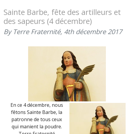
PATRONN
DES
Sainte Barbe, fête des artilleurs et
ARTILLEU
des sapeurs (4 décembre)
ET
DU
By Terre Fraternité,
4th décembre 2017
GÉNIE
(4
DÉCEMBRE
2019)
En ce 4 décembre, nous
fêtons Sainte Barbe, la
patronne de tous ceux
qui manient la poudre.
Terre Fraternité