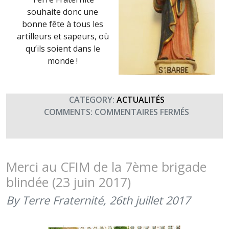
souhaite donc une
bonne fête à tous les
artilleurs et sapeurs, où
qu’ils soient dans le
monde !
CATEGORY:
ACTUALITÉS
SUR
COMMENTS:
COMMENTAIRES FERMÉS
SAINTE
BARBE,
FÊTE
DES
Merci au CFIM de la 7ème brigade
ARTILLEU
blindée (23 juin 2017)
ET
DES
By Terre Fraternité,
26th juillet 2017
SAPEURS
(4