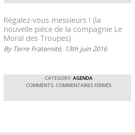
MENACÉE
PAR
LA
Régalez-vous messieurs ! (la
TROUPE
nouvelle pièce de la compagnie Le
D’HEC
Moral des Troupes)
ENTREPRE
(20H30)
By Terre Fraternité,
13th juin 2016
CATEGORY:
AGENDA
SUR
COMMENTS:
COMMENTAIRES FERMÉS
RÉGALEZ-
VOUS
MESSIEUR
!
(LA
NOUVELLE