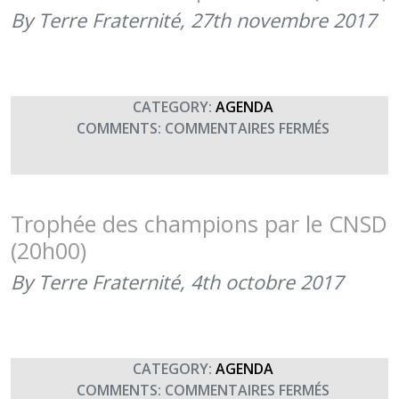
DES
By Terre Fraternité,
27th novembre 2017
TROUPE
À
L’ÉCOLE
MILITAIRE
CATEGORY:
AGENDA
(27
SUR
COMMENTS:
COMMENTAIRES FERMÉS
NOVEMBR
« CA
2017)
PEUT
SERVIR »,
LA
Trophée des champions par le CNSD
NOUVELLE
(20h00)
PIÈCE
DU
By Terre Fraternité,
4th octobre 2017
MORAL
DES
TROUPES
À
CATEGORY:
AGENDA
PARIS
SUR
COMMENTS:
COMMENTAIRES FERMÉS