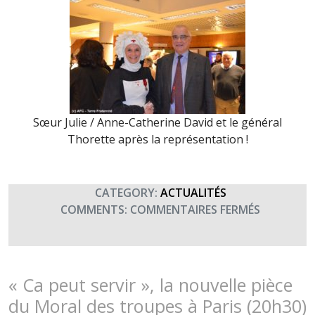
Sœur Julie / Anne-Catherine David et le général
Thorette après la représentation !
CATEGORY:
ACTUALITÉS
SUR
COMMENTS:
COMMENTAIRES FERMÉS
« CA
PEUT
SERVIR »
PAR
« Ca peut servir », la nouvelle pièce
LE
du Moral des troupes à Paris (20h30)
MORAL