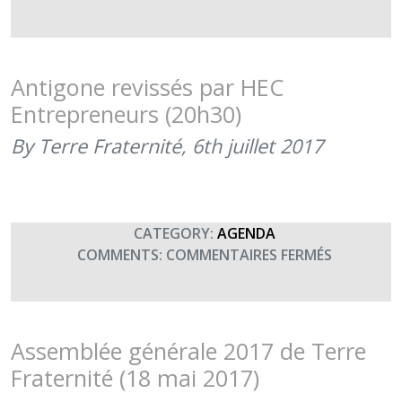
(20H30)
TROPHÉE
DES
CHAMPIO
PAR
Antigone revissés par HEC
LE
Entrepreneurs (20h30)
CNSD
(20H00)
By Terre Fraternité,
6th juillet 2017
CATEGORY:
AGENDA
SUR
COMMENTS:
COMMENTAIRES FERMÉS
ANTIGON
REVISSÉS
PAR
HEC
Assemblée générale 2017 de Terre
ENTREPRE
Fraternité (18 mai 2017)
(20H30)