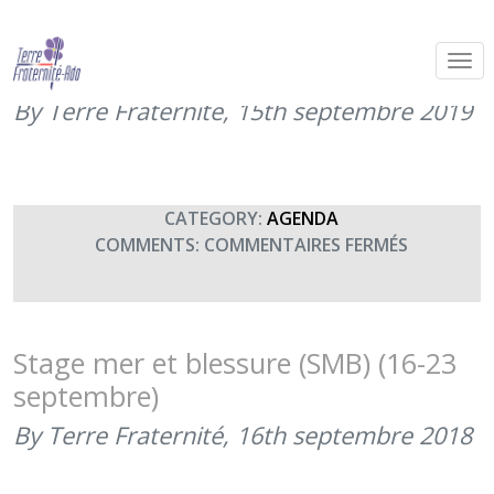
Stage sports, mer et blessure (SMB)
(15-22 septembre 2019)
By Terre Fraternité,
15th septembre 2019
CATEGORY:
AGENDA
SUR
COMMENTS:
COMMENTAIRES FERMÉS
STAGE
SPORTS,
MER
ET
Stage mer et blessure (SMB) (16-23
BLESSURE
septembre)
(SMB)
(15-
By Terre Fraternité,
16th septembre 2018
22
SEPTEMBR