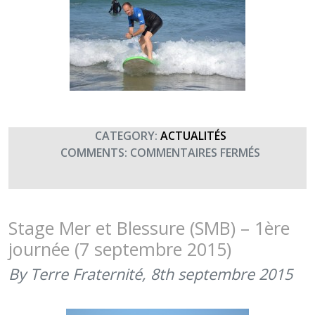
CATEGORY:
ACTUALITÉS
SUR
COMMENTS:
COMMENTAIRES FERMÉS
STAGE
SMB
–
2ÈME
Stage Mer et Blessure (SMB) – 1ère
JOURNÉE
journée (7 septembre 2015)
(8
SEPTEMBR
By Terre Fraternité,
8th septembre 2015
2015)