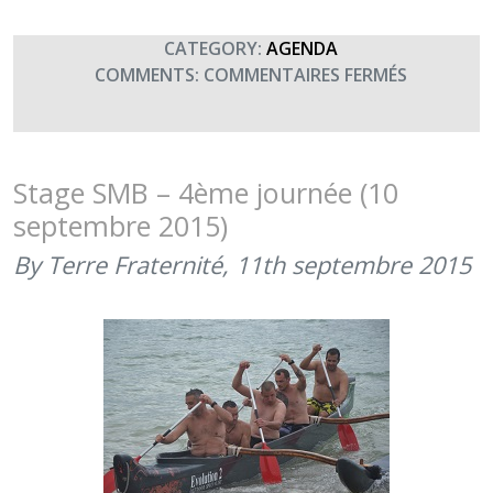
2019)
CATEGORY:
AGENDA
SUR
COMMENTS:
COMMENTAIRES FERMÉS
STAGE
MER
ET
BLESSURE
Stage SMB – 4ème journée (10
(SMB)
septembre 2015)
(16-
23
By Terre Fraternité,
11th septembre 2015
SEPTEMBR