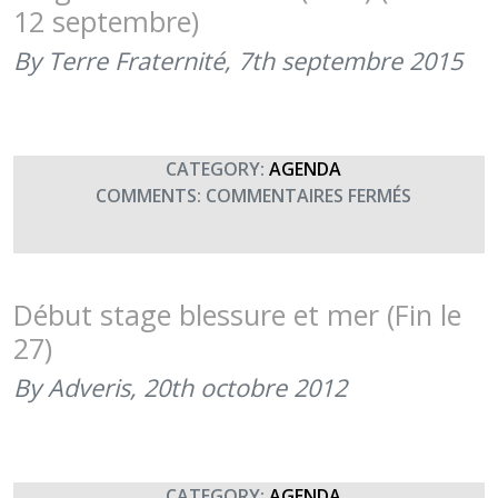
(SMB)
12 septembre)
–
1ÈRE
By Terre Fraternité,
7th septembre 2015
JOURNÉE
(7
SEPTEMBR
2015)
CATEGORY:
AGENDA
SUR
COMMENTS:
COMMENTAIRES FERMÉS
STAGE
MER
ET
BLESSURE
Début stage blessure et mer (Fin le
(SMB)
27)
(DU
7
By Adveris,
20th octobre 2012
AU
12
SEPTEMBR
CATEGORY:
AGENDA