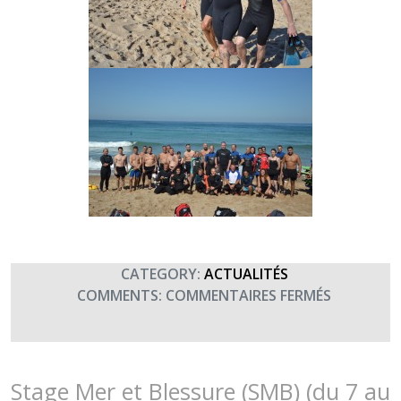
CATEGORY:
ACTUALITÉS
SUR
COMMENTS:
COMMENTAIRES FERMÉS
STAGE
MER
ET
BLESSURE
Stage Mer et Blessure (SMB) (du 7 au